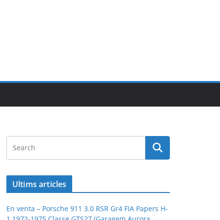
Ultims articles
En venta – Porsche 911 3.0 RSR Gr4 FIA Papers H-
1 1972-1975 Classe GTS27 (Garagem Aurora