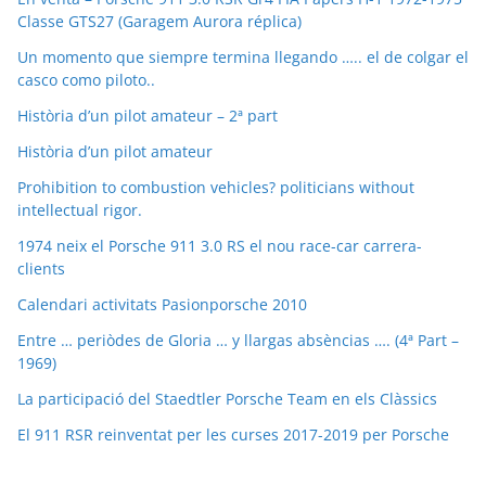
Classe GTS27 (Garagem Aurora réplica)
Un momento que siempre termina llegando ….. el de colgar el
casco como piloto..
Història d’un pilot amateur – 2ª part
Història d’un pilot amateur
Prohibition to combustion vehicles? politicians without
intellectual rigor.
1974 neix el Porsche 911 3.0 RS el nou race-car carrera-
clients
Calendari activitats Pasionporsche 2010
Entre … periòdes de Gloria … y llargas absèncias …. (4ª Part –
1969)
La participació del Staedtler Porsche Team en els Clàssics
El 911 RSR reinventat per les curses 2017-2019 per Porsche