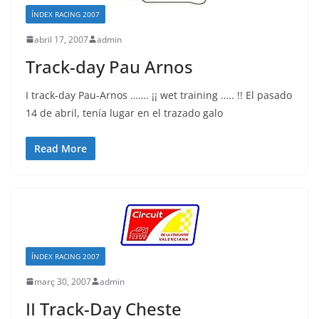
ÍNDEX RACING 2007
abril 17, 2007
admin
Track-day Pau Arnos
I track-day Pau-Arnos ……. ¡¡ wet training ….. !! El pasado
14 de abril, tenía lugar en el trazado galo
Read More
ÍNDEX RACING 2007
març 30, 2007
admin
II Track-Day Cheste