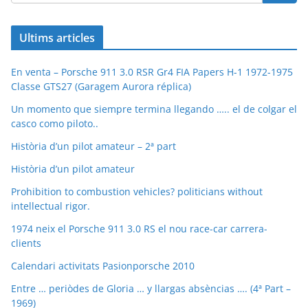
Ultims articles
En venta – Porsche 911 3.0 RSR Gr4 FIA Papers H-1 1972-1975
Classe GTS27 (Garagem Aurora réplica)
Un momento que siempre termina llegando ….. el de colgar el
casco como piloto..
Història d’un pilot amateur – 2ª part
Història d’un pilot amateur
Prohibition to combustion vehicles? politicians without
intellectual rigor.
1974 neix el Porsche 911 3.0 RS el nou race-car carrera-
clients
Calendari activitats Pasionporsche 2010
Entre … periòdes de Gloria … y llargas absèncias …. (4ª Part –
1969)