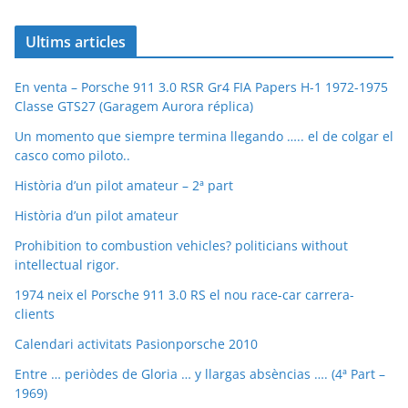
Ultims articles
En venta – Porsche 911 3.0 RSR Gr4 FIA Papers H-1 1972-1975
Classe GTS27 (Garagem Aurora réplica)
Un momento que siempre termina llegando ….. el de colgar el
casco como piloto..
Història d’un pilot amateur – 2ª part
Història d’un pilot amateur
Prohibition to combustion vehicles? politicians without
intellectual rigor.
1974 neix el Porsche 911 3.0 RS el nou race-car carrera-
clients
Calendari activitats Pasionporsche 2010
Entre … periòdes de Gloria … y llargas absèncias …. (4ª Part –
1969)