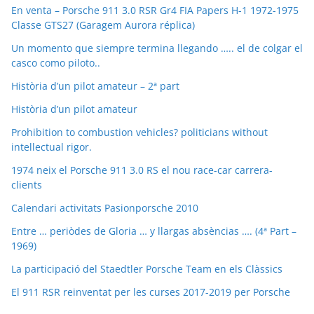
En venta – Porsche 911 3.0 RSR Gr4 FIA Papers H-1 1972-1975
Classe GTS27 (Garagem Aurora réplica)
Un momento que siempre termina llegando ….. el de colgar el
casco como piloto..
Història d’un pilot amateur – 2ª part
Història d’un pilot amateur
Prohibition to combustion vehicles? politicians without
intellectual rigor.
1974 neix el Porsche 911 3.0 RS el nou race-car carrera-
clients
Calendari activitats Pasionporsche 2010
Entre … periòdes de Gloria … y llargas absèncias …. (4ª Part –
1969)
La participació del Staedtler Porsche Team en els Clàssics
El 911 RSR reinventat per les curses 2017-2019 per Porsche