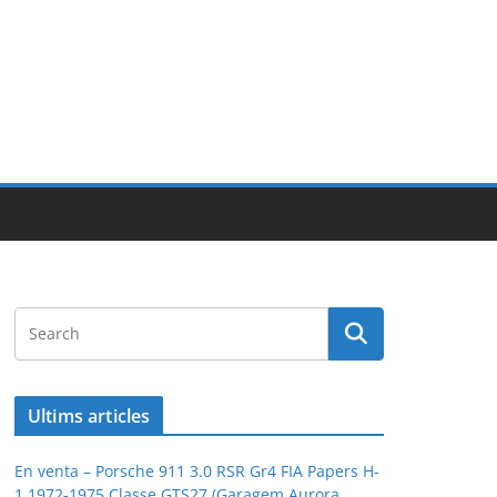
Ultims articles
En venta – Porsche 911 3.0 RSR Gr4 FIA Papers H-
1 1972-1975 Classe GTS27 (Garagem Aurora