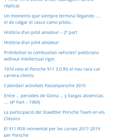
réplica)
Un momento que siempre termina llegando …..
el de colgar el casco como piloto..
Història d’un pilot amateur – 2ª part
Història d’un pilot amateur
Prohibition to combustion vehicles? politicians
without intellectual rigor.
1974 neix el Porsche 911 3.0 RS el nou race-car
carrera-clients
Calendari activitats Pasionporsche 2010
Entre … periòdes de Gloria … y llargas absèncias
…. (4ª Part – 1969)
La participació del Staedtler Porsche Team en els
Clàssics
El 911 RSR reinventat per les curses 2017-2019
per Porsche