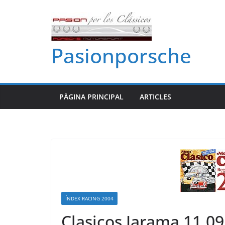
Skip
to
content
Pasionporsche
PÀGINA PRINCIPAL
ARTICLES
ÍNDEX RACING 2004
Clasicos Jarama 11.09