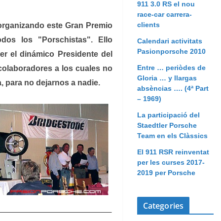
911 3.0 RS el nou
race-car carrera-
clients
organizando este Gran Premio
dos los "Porschistas". Ello
Calendari activitats
Pasionporsche 2010
r el dinámico Presidente del
Entre … periòdes de
colaboradores a los cuales no
Gloria … y llargas
 para no dejarnos a nadie.
absèncias …. (4ª Part
– 1969)
La participació del
Staedtler Porsche
Team en els Clàssics
El 911 RSR reinventat
per les curses 2017-
2019 per Porsche
Categories