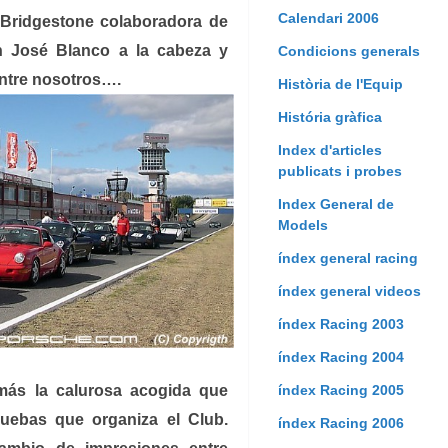
Calendari 2006
 Bridgestone colaboradora de
n José Blanco a la cabeza y
Condicions generals
ntre nosotros….
Història de l'Equip
História gràfica
Index d'articles
publicats i probes
Index General de
Models
índex general racing
índex general videos
índex Racing 2003
índex Racing 2004
índex Racing 2005
más la calurosa acogida que
uebas que organiza el Club.
índex Racing 2006