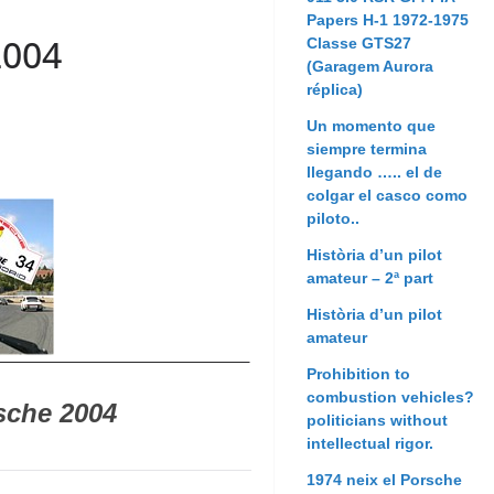
Papers H-1 1972-1975
2004
Classe GTS27
(Garagem Aurora
réplica)
Un momento que
siempre termina
llegando ….. el de
colgar el casco como
piloto..
Història d’un pilot
amateur – 2ª part
Història d’un pilot
amateur
Prohibition to
combustion vehicles?
sche 2004
politicians without
intellectual rigor.
1974 neix el Porsche