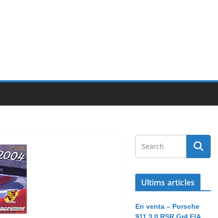
Ultims articles
En venta – Porsche
911 3.0 RSR Gr4 FIA