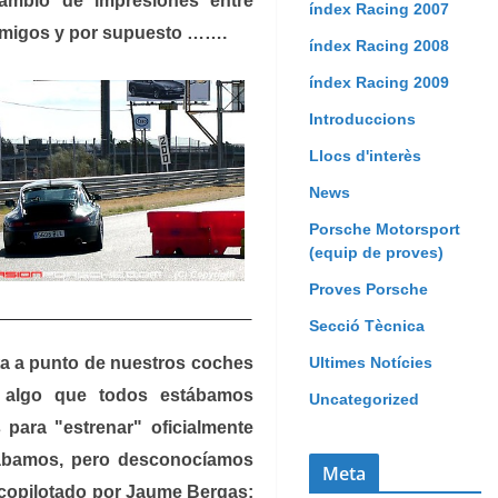
cambio de impresiones entre
índex Racing 2007
amigos y por supuesto …….
índex Racing 2008
índex Racing 2009
Introduccions
Llocs d'interès
News
Porsche Motorsport
(equip de proves)
Proves Porsche
Secció Tècnica
Ultimes Notícies
ta a punto de nuestros coches
, algo que todos estábamos
Uncategorized
ara "estrenar" oficialmente
nábamos, pero desconocíamos
Meta
a, copilotado por Jaume Bergas;