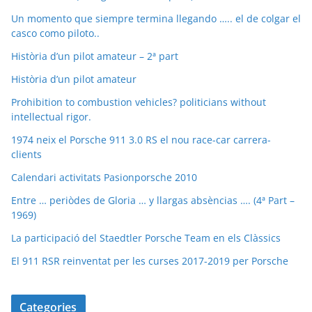
Un momento que siempre termina llegando ….. el de colgar el
casco como piloto..
Història d’un pilot amateur – 2ª part
Història d’un pilot amateur
Prohibition to combustion vehicles? politicians without
intellectual rigor.
1974 neix el Porsche 911 3.0 RS el nou race-car carrera-
clients
Calendari activitats Pasionporsche 2010
Entre … periòdes de Gloria … y llargas absèncias …. (4ª Part –
1969)
La participació del Staedtler Porsche Team en els Clàssics
El 911 RSR reinventat per les curses 2017-2019 per Porsche
Categories