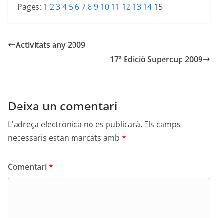
Pages:
1
2
3
4
5
6
7
8
9
10
11
12
13
14
15
Activitats any 2009
17ª Ediciò Supercup 2009
Deixa un comentari
L'adreça electrònica no es publicarà.
Els camps
necessaris estan marcats amb
*
Comentari
*